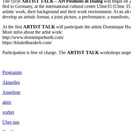
The cycle
ARTIST TALK – Art Positions in Dialog
will begin on 2
fled to Germany, at the international cultural centre Ulme35 (Ulme 35
artistic work, their background and their work environment. At an all-
develop an artistic format, a joint picture, a performance, a manifesto
At the first
ARTIST TALK
will participate the artists Dominique Hu
More infos about the artist work:
http://www.dominiquehurth.com/
https://khaledbarakeh.com/
Participation is free of charge. The
ARTIST TALK
workshops target 
Footer
Programm
Inhalt
Aktuelles
Angebote
aktiv
vorbei
Über uns