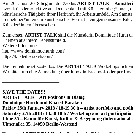
Am 26 Januar 2018 beginnt der Zyklus
ARTIST TALK – Künstlerisc
bzw. Künstlerkollektive aus Deutschland mit Künstlerkolleg*innen, di
künstlerische Tätigkeit, ihrer Herkunft, ihr Arbeitsumfeld. Am Samst
Teilnehmer*innen ein künstlerisches Format – ein gemeinsames Bild, 
Künstler*innen überraschen.
Zum ersten
ARTIST TALK
sind die Künstlerin Dominique Hurth und
Themen aus ihrem Lebensumfeld.
Weitere Infos unter:
http://www.dominiquehurth.com/
https://khaledbarakeh.com/
Die Teilnahme ist kostenlos. Die
ARTIST TALK
Workshops richten 
Wir bitten um eine Anmeldung über Inbox in Facebook oder per Email 
————————————
SAVE THE DATE!!!
ARTIST TALK – Art Positions in Dialog
Dominique Hurth und Khaled Barakeh
Friday 26th January 2018 / 18-19.30 h – artist portfolio and pod
Saturday 27th 2018 / 13.30-18 h / Workshop and art participatio
Ulme 35 – Raum für Kunst, Kultur & Begegnung (international c
Ulmenallee 35, 14050 Berlin-Westend