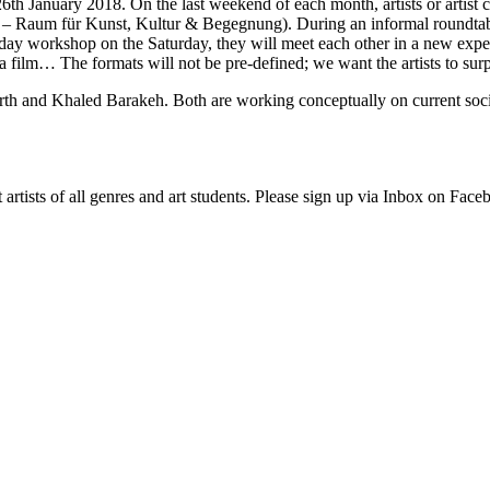
6th January 2018. On the last weekend of each month, artists or artist 
 – Raum für Kunst, Kultur & Begegnung). During an informal roundtable 
day workshop on the Saturday, they will meet each other in a new experi
, a film… The formats will not be pre-defined; we want the artists to sur
rth and Khaled Barakeh. Both are working conceptually on current socio-
artists of all genres and art students. Please sign up via Inbox on Faceb