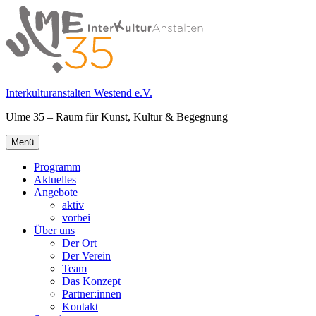
Springe
zum
Inhalt
Interkulturanstalten Westend e.V.
Ulme 35 – Raum für Kunst, Kultur & Begegnung
Primäres
Menü
Menü
Programm
Aktuelles
Angebote
aktiv
vorbei
Über uns
Der Ort
Der Verein
Team
Das Konzept
Partner:innen
Kontakt