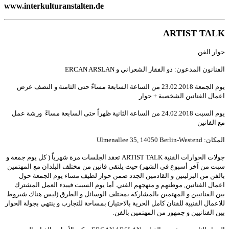
www.interkulturanstalten.de
ARTIST TALK
حوار
الفن
ERCAN ARSLAN
و
الشعراني
الفقار
ذو
:
المدعون
الفنانون
عرض
النصف
و
الثامنة
حتى
مساءً
السابعة
الساعة
من
23.02.2018
الجمعة
يوم
حوار
+
الشخصية
الفنانين
اعمال
عمل
ورشة
مساءً
السابعة
حتى
ظهراً
الثانية
الساعة
من
24.02.2018
السبت
يوم
مع
الفانين
Ulmenallee 35, 14050 Berlin-Westend
:
المكان
و
جمعة
يوم
كل
(
شهرياً
مرة
الجلسات
تعقد
ARTIST TALK
الفنية
الحوارات
جولات
المهتمين
مع
البلدان
مختلف
من
فانين
يلتقي
حيث
)
الشهر
في
أسبوع
آخر
من
سبت
بالفن
من
البرلينين
و
القادمين
الجدد
ضمن
حوار
لطيف
مساء
يوم
الجمعة
حول
المشترك
العمل
فيبدء
السبت
يوم
أما
.
الفني
منهجهم
و
موطنهم
,
الفنانين
اعمال
شىروط
هناك
ليس
(
الطرق
و
الوسائل
بمختلف
بالمشاركة
المهتمين
و
الفنانيين
بين
الحوار
بجولة
ينتهي
و
للتجارب
بمساحة
)
بالاختيار
الحرية
كامل
للفنان
الفنيية
للاعمال
.
بالفن
المهتمين
من
جمهور
و
الفنانيين
بين