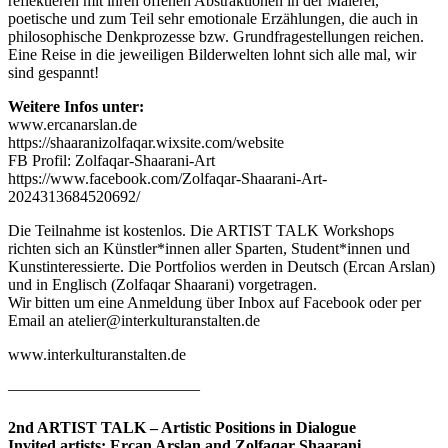
reflektieren mit ihren offenen Abstraktionen in der Malerei,
poetische und zum Teil sehr emotionale Erzählungen, die auch in
philosophische Denkprozesse bzw. Grundfragestellungen reichen.
Eine Reise in die jeweiligen Bilderwelten lohnt sich alle mal, wir
sind gespannt!
Weitere Infos unter:
www.ercanarslan.de
https://shaaranizolfaqar.wixsite.com/website
FB Profil: Zolfaqar-Shaarani-Art
https://www.facebook.com/Zolfaqar-Shaarani-Art-
2024313684520692/
Die Teilnahme ist kostenlos. Die ARTIST TALK Workshops
richten sich an Künstler*innen aller Sparten, Student*innen und
Kunstinteressierte. Die Portfolios werden in Deutsch (Ercan Arslan)
und in Englisch (Zolfaqar Shaarani) vorgetragen.
Wir bitten um eine Anmeldung über Inbox auf Facebook oder per
Email an atelier@interkulturanstalten.de
www.interkulturanstalten.de
————————————
2nd ARTIST TALK – Artistic Positions in Dialogue
Invited artists: Ercan Arslan and Zolfaqar Shaarani