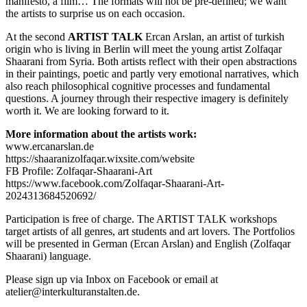
manifesto, a film… The formats will not be pre-defined; we want
the artists to surprise us on each occasion.
At the second
ARTIST TALK
Ercan Arslan, an artist of turkish
origin who is living in Berlin will meet the young artist Zolfaqar
Shaarani from Syria. Both artists reflect with their open abstractions
in their paintings, poetic and partly very emotional narratives, which
also reach philosophical cognitive processes and fundamental
questions. A journey through their respective imagery is definitely
worth it. We are looking forward to it.
More information about the artists work:
www.ercanarslan.de
https://shaaranizolfaqar.wixsite.com/website
FB Profile: Zolfaqar-Shaarani-Art
https://www.facebook.com/Zolfaqar-Shaarani-Art-
2024313684520692/
Participation is free of charge. The ARTIST TALK workshops
target artists of all genres, art students and art lovers. The Portfolios
will be presented in German (Ercan Arslan) and English (Zolfaqar
Shaarani) language.
Please sign up via Inbox on Facebook or email at
atelier@interkulturanstalten.de.