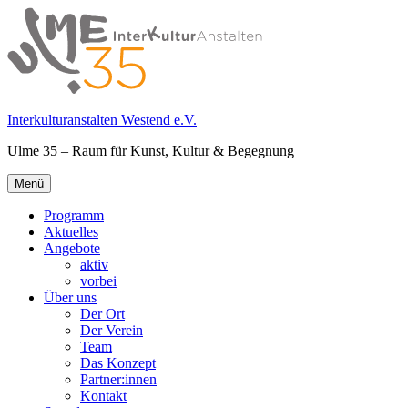
Springe
zum
Inhalt
Interkulturanstalten Westend e.V.
Ulme 35 – Raum für Kunst, Kultur & Begegnung
Primäres
Menü
Menü
Programm
Aktuelles
Angebote
aktiv
vorbei
Über uns
Der Ort
Der Verein
Team
Das Konzept
Partner:innen
Kontakt