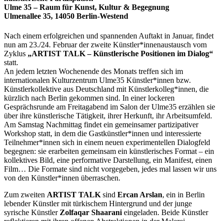
Ulme 35 – Raum für Kunst, Kultur & Begegnung
Ulmenallee 35, 14050 Berlin-Westend
Nach einem erfolgreichen und spannenden Auftakt in Januar, findet
nun am 23./24. Februar der zweite Künstler*innenaustausch vom
Zyklus
„ARTIST TALK – Künstlerische Positionen im Dialog“
statt.
An jedem letzten Wochenende des Monats treffen sich im
internationalen Kulturzentrum Ulme35 Künstler*innen bzw.
Künstlerkollektive aus Deutschland mit Künstlerkolleg*innen, die
kürzlich nach Berlin gekommen sind. In einer lockeren
Gesprächsrunde am Freitagabend im Salon der Ulme35 erzählen sie
über ihre künstlerische Tätigkeit, ihrer Herkunft, ihr Arbeitsumfeld.
Am Samstag Nachmittag findet ein gemeinsamer partizipativer
Workshop statt, in dem die Gastkünstler*innen und interessierte
Teilnehmer*innen sich in einem neuen experimentellen Dialogfeld
begegnen: sie erarbeiten gemeinsam ein künstlerisches Format – ein
kollektives Bild, eine performative Darstellung, ein Manifest, einen
Film… Die Formate sind nicht vorgegeben, jedes mal lassen wir uns
von den Künstler*innen überraschen.
Zum zweiten
ARTIST TALK
sind
Ercan Arslan
, ein in Berlin
lebender Künstler mit türkischem Hintergrund und der junge
syrische Künstler
Zolfaqar Shaarani
eingeladen. Beide Künstler