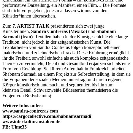
performative Darstellung, ein Manifest, einen Film… Die Formate
sind nicht vorgegeben, jedes mal lassen wir uns von den
Künstler*innen überraschen.
Zum
7. ARTIST TALK
präsentierten sich zwei junge
Künslterinnen,
Sandra Contreras (Mexiko)
und
Shabnam
Sarmadi (Iran)
. Textilien haben in der Kunstgeschichte eine lange
Tradition, nicht jedoch in der zeitgenössischen Kunst. Die
Textilarbeiten von Sandra Contreras folgen konzeptionell einer
malerischen und zeichnerischen Praxis. Diese Erfahrung ermöglicht
ihr die Freiheit, sowohl einfache als auch komplexe zeitgenössische
Themen zu vermitteln, Detail und Gesamtbild ergänzen sich als eine
Form von Erzählung. Seit ihrem Aufenthalt in Frankreich arbeitet
Shabnam Sarmadi an einem Projekt zur Selbstdarstellung, in dem sie
die Vorgaben der sozialen Medien hinterfragt und ihrem eigenen
Körper künstlerisch untersucht und segmentiert bis hin zum
kleinsten Detail. Schwarzweiße Bilderserien thematisieren die
Folgen von Bodyshaming
Weitere Infos unter:
www.sandra-contreras.com
https://cargocollective.com/shabnamsarmadi
www.interkulturanstalten.de
FB: Ulme35