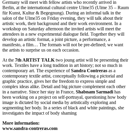
Germany will meet with fellow artists who recently arrived in
Berlin, at the international cultural centre Ulme35 (Ulme 35 – Raum
für Kunst, Kultur & Begegnung). During an informal talk in the
salon of the Ulme35 on Friday evening, they will talk about their
artistic work, their background and their work environment. In a
workshop on Saturday afternoon the invited artists will meet the
attendees in a new experimental dialogue field. Together they will
develop an artistic format, a joint picture, a performance, a
manifesto, a film… The formats will not be pre-defined; we want
the artists to surprise us on each occasion.
At the
7th ARTIST TALK
two joung artist will be presenting their
work. Textiles have a long tradition in art history; not so much in
contemporary art. The experience of
Sandra Contreras
as a
contemporary textile artist, conceptually following a pictorial and
graphic practice, gives her the freedom to express simple and
complex ideas alike. Detail and big picture complement each other
in a narrative. Since her stay in France,
Shabnam Sarmadi
has
been working on a project on self-portrayal, questioning how body
image is dictated by social media by artistically exploring and
segmenting her body. In a series of black and white paintings, she
investigates the impact of body shaming
More inform
atio
n:
www.sandra-con
treras.com