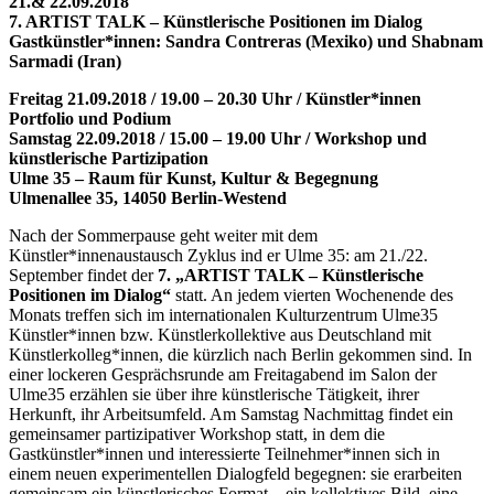
21.& 22.09.2018
7. ARTIST TALK – Künstlerische Positionen im Dialog
Gastkünstler*innen: Sandra Contreras (Mexiko) und Shabnam
Sarmadi (Iran)
Freitag 21.09.2018 / 19.00 – 20.30 Uhr / Künstler*innen
Portfolio und Podium
Samstag 22.09.2018 / 15.00 – 19.00 Uhr / Workshop und
künstlerische Partizipation
Ulme 35 – Raum für Kunst, Kultur & Begegnung
Ulmenallee 35, 14050 Berlin-Westend
Nach der Sommerpause geht weiter mit dem
Künstler*innenaustausch Zyklus ind er Ulme 35: am 21./22.
September findet der
7. „ARTIST TALK – Künstlerische
Positionen im Dialog“
statt. An jedem vierten Wochenende des
Monats treffen sich im internationalen Kulturzentrum Ulme35
Künstler*innen bzw. Künstlerkollektive aus Deutschland mit
Künstlerkolleg*innen, die kürzlich nach Berlin gekommen sind. In
einer lockeren Gesprächsrunde am Freitagabend im Salon der
Ulme35 erzählen sie über ihre künstlerische Tätigkeit, ihrer
Herkunft, ihr Arbeitsumfeld. Am Samstag Nachmittag findet ein
gemeinsamer partizipativer Workshop statt, in dem die
Gastkünstler*innen und interessierte Teilnehmer*innen sich in
einem neuen experimentellen Dialogfeld begegnen: sie erarbeiten
gemeinsam ein künstlerisches Format – ein kollektives Bild, eine