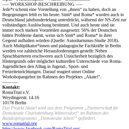
—– WORKSHOP-BESCHREIBUNG —–
Jede*r scheint eine Vorstellung von „ihnen“ zu haben, doch an
Begegnungen fehlt es bis heute: Sinti* und Roma* wurden auch in
Deutschland jahrhundertelang unterdrückt, während der NS-Zeit zur
vollständigen Auslöschung bestimmt. Und auch heute sind sie
immer noch starken Vorurteilen ausgesetzt: 56% der Deutschen
hätten Probleme damit, wenn sich Sinti* und Roma* in ihrer
Gegend aufhalten würden (Quelle: Autoritarismus-Studie 2018).
Auch Multiplikator*innen und pädagogische Fachkräfte in Berlin
werden vor zahlreiche Herausforderungen gestellt: Neben
Sprachbarrieren erschweren auch Unsicherheit bezüglich des
Hintergrunds oder möglicher kulturellen Unterschiede von Roma-
Jugendlichen den Alltag in Jugend-, Sport- und
Freizeiteinrichtungen. Darauf reagiert unser Online
Workshopangebot im Rahmen des Projektes „Akate!“.
———-
Kontakt:
RomaTrial e.V.
Weydingerstr. 14-16
10178 Berlin
Das Projekt A
kate!
wird aus dem Programm „Partnerschaft für
Demokratie Charlottenburg-Wilmersdorf“ im Rahmen des
Bundesprogramms „Demokratie leben!“ gefördert.
www.romatrial.org
https://www.facebook.com/RomaTrial.org/