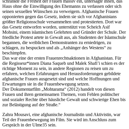
schränkte die Freiheit der Frauen massiv ein, untersagte ihnen, das
Haus ohne die Einwilligung des Ehemanns zu verlassen oder sich
seinen sexuellen Wünschen zu verweigern. Afghanische Frauen
opponierten gegen das Gesetz, indem sie sich vor Afghanistans
größter Religionsschule versammelten und protestierten. Dort war
das Gesetz entworfen worden, unterstützt von Scheich Asif
Mohsini, einem islamischen Gelehrten und Gründer der Schule. Der
friedliche Protest artete in Gewalt aus, als Studenten der Islamschule
begannen, die weiblichen Demonstranten zu erniedrigen, zu
schlagen, zu bespucken und als „Anhänger des Westens“ zu
beschimpfen.
Das war eine der ersten Frauenrechtsaktionen in Afghanistan. Für
die Regisseur*innen Diana Saqueb und Malek Shafi’i schien es der
richtige Moment zu sein, in andere Regionen zu reisen um zu
erfahren, welchen Erfahrungen und Herausforderungen gebildete
afghanische Frauen ausgesetzt sind und welche Hoffnungen und
Erwartungen sie in die Frauenbewegung setzen.
Der Dokumentarfilm „Mohtarama“ (2012) handelt von diesen
Frauen und ihren gemeinsamen Themen, vom Fehlen politischer
und sozialer Rechte über häusliche Gewalt und schwierige Ehen bis
zur Belästigung auf der Straße.“
Zahra Mousavi, eine afghanische Journalistin und Aktivistin, war
Teil der Frauenbewegung im Film. Sie wird im Anschluss zum
Gespräch in der Ulme35 sein.