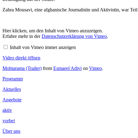
Zahra Mousavi, eine afghanische Journalistin und Aktivistin, war T
Inhalt
Hier klicken, um den Inhalt von Vimeo anzuzeigen.
von
Erfahre mehr in der
Datenschutzerklärung von Vimeo
.
Vimeo
anzeigen
Inhalt von Vimeo immer anzeigen
Video direkt öffnen
Mohtarama (Trailer)
from
Esmaeel Adivi
on
Vimeo
.
Footer
Programm
Inhalt
Aktuelles
Angebote
aktiv
vorbei
Über uns