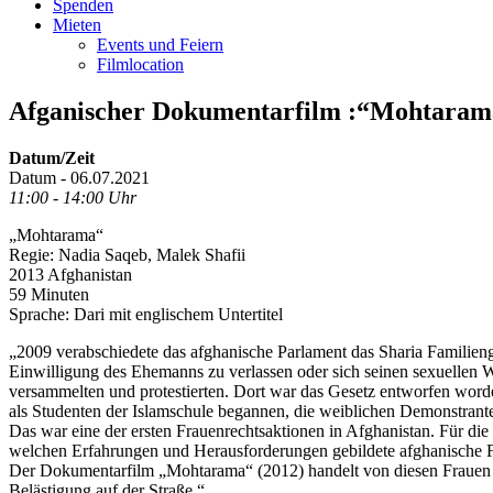
Spenden
Mieten
Events und Feiern
Filmlocation
Afganischer Dokumentarfilm :“Mohtaram
Datum/Zeit
Datum - 06.07.2021
11:00 - 14:00 Uhr
„Mohtarama“
Regie: Nadia Saqeb, Malek Shafii
2013 Afghanistan
59 Minuten
Sprache: Dari mit englischem Untertitel
„2009 verabschiedete das afghanische Parlament das Sharia Familienge
Einwilligung des Ehemanns zu verlassen oder sich seinen sexuellen 
versammelten und protestierten. Dort war das Gesetz entworfen worden
als Studenten der Islamschule begannen, die weiblichen Demonstrant
Das war eine der ersten Frauenrechtsaktionen in Afghanistan. Für di
welchen Erfahrungen und Herausforderungen gebildete afghanische F
Der Dokumentarfilm „Mohtarama“ (2012) handelt von diesen Frauen u
Belästigung auf der Straße.“