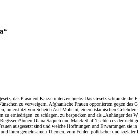
a“
setz, das Präsident Karzai unterzeichnete. Das Gesetz schränkte die Fr
Wünschen zu verweigern. Afghanische Frauen opponierten gegen das Ges
, unterstützt von Scheich Asif Mohsini, einem islamischen Gelehrten u
en zu erniedrigen, zu schlagen, zu bespucken und als „Anhänger des W
e Regisseur*innen Diana Saqueb und Malek Shafi’i schien es der richti
rauen ausgesetzt sind und welche Hoffnungen und Erwartungen sie in
nd ihren gemeinsamen Themen, vom Fehlen politischer und sozialer R