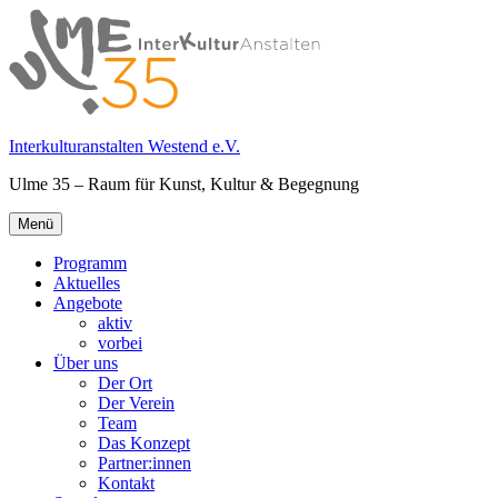
Springe
zum
Inhalt
Interkulturanstalten Westend e.V.
Ulme 35 – Raum für Kunst, Kultur & Begegnung
Primäres
Menü
Menü
Programm
Aktuelles
Angebote
aktiv
vorbei
Über uns
Der Ort
Der Verein
Team
Das Konzept
Partner:innen
Kontakt