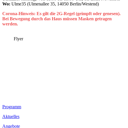
Wo:
Ulme35 (Ulmenallee 35, 14050 Berlin/Westend)
Corona-Hinweis: Es gilt die 2G-Regel (geimpft oder genesen).
Bei Bewegung durch das Haus müssen Masken getragen
werden.
Flyer
Footer
Programm
Inhalt
Aktuelles
Angebote