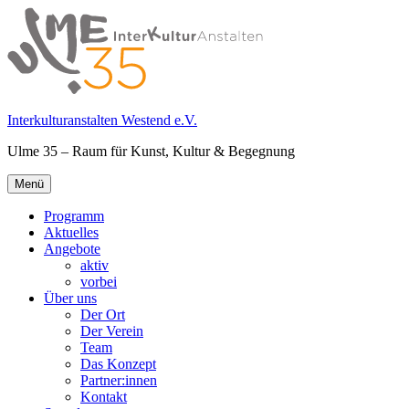
Springe
zum
Inhalt
Interkulturanstalten Westend e.V.
Ulme 35 – Raum für Kunst, Kultur & Begegnung
Primäres
Menü
Menü
Programm
Aktuelles
Angebote
aktiv
vorbei
Über uns
Der Ort
Der Verein
Team
Das Konzept
Partner:innen
Kontakt