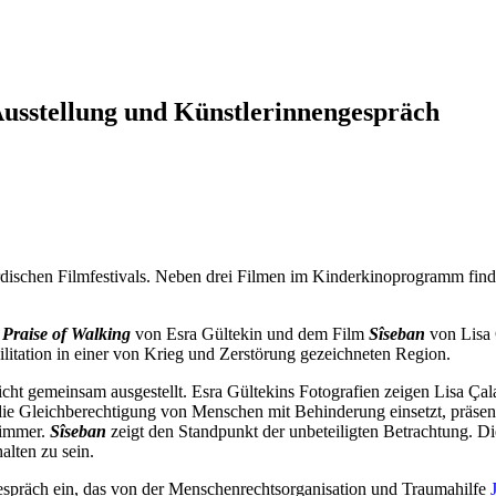
 Ausstellung und Künstlerinnengespräch
urdischen Filmfestivals. Neben drei Filmen im Kinderkinoprogramm fin
 Praise of Walking
von Esra Gültekin und dem Film
Sîseban
von Lisa 
itation in einer von Krieg und Zerstörung gezeichneten Region.
icht gemeinsam ausgestellt. Esra Gültekins Fotografien zeigen Lisa Ç
für die Gleichberechtigung von Menschen mit Behinderung einsetzt, präse
zimmer.
Sîseban
zeigt den Standpunkt der unbeteiligten Betrachtung. D
alten zu sein.
espräch ein, das von der Menschenrechtsorganisation und Traumahilfe