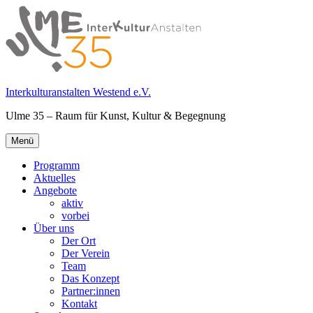
Springe
zum
Inhalt
Interkulturanstalten Westend e.V.
Ulme 35 – Raum für Kunst, Kultur & Begegnung
Primäres
Menü
Menü
Programm
Aktuelles
Angebote
aktiv
vorbei
Über uns
Der Ort
Der Verein
Team
Das Konzept
Partner:innen
Kontakt