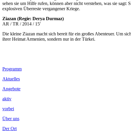
sehen sie um Hilfe rufen, können aber nicht verstehen, was sie sagt:
explosiven Überreste vergangener Kriege.
Ziazan (Regie: Derya Durmaz)
AR / TR / 2014 / 15′
Die kleine Ziazan macht sich bereit für ein großes Abenteuer. Um sic
ihrer Heimat Armenien, sondern nur in der Türkei.
Footer
Programm
Inhalt
Aktuelles
Angebote
aktiv
vorbei
Über uns
Der Ort