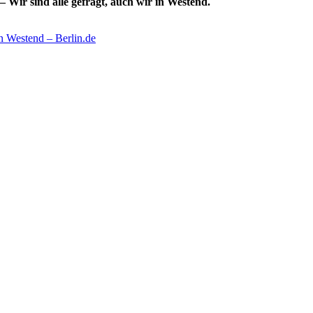
– Wir sind alle gefragt, auch wir in Westend.
n Westend – Berlin.de