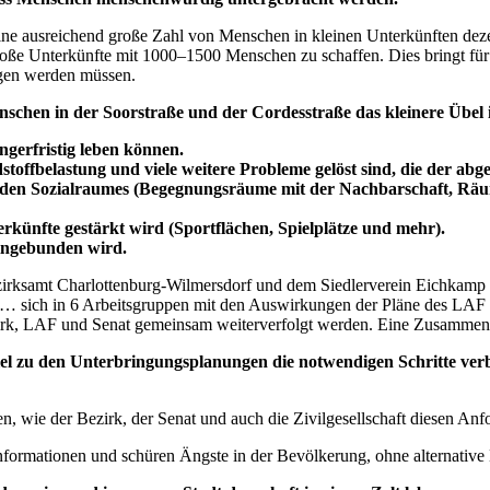
 ausreichend große Zahl von Menschen in kleinen Unterkünften dezentr
roße Unterkünfte mit 1000–1500 Menschen zu schaffen. Dies bringt fü
ngen werden müssen.
nschen in der Soorstraße und der Cordesstraße das kleinere Übel 
ngerfristig leben können.
ffbelastung und viele weitere Probleme gelöst sind, die der abgel
den Sozialraumes (Begegnungsräume mit der Nachbarschaft, Räume
rkünfte gestärkt wird (Sportflächen, Spielplätze und mehr).
ingebunden wird.
samt Charlottenburg-Wilmersdorf und dem Siedlerverein Eichkamp ein
n… sich in 6 Arbeitsgruppen mit den Auswirkungen der Pläne des LAF a
ezirk, LAF und Senat gemeinsam weiterverfolgt werden. Eine Zusammen
 zu den Unterbringungsplanungen die notwendigen Schritte verbin
, wie der Bezirk, der Senat und auch die Zivilgesellschaft diesen An
Informationen und schüren Ängste in der Bevölkerung, ohne alternativ