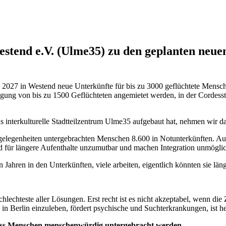
estend e.V. (Ulme35) zu den geplanten neue
e 2027 in Westend neue Unterkünfte für bis zu 3000 geflüchtete Mensch
ringung von bis zu 1500 Geflüchteten angemietet werden, in der Cordes
as interkulturelle Stadtteilzentrum Ulme35 aufgebaut hat, nehmen wir da
ngelegenheiten untergebrachten Menschen 8.600 in Notunterkünften. A
ind für längere Aufenthalte unzumutbar und machen Integration unmögli
ahren in den Unterkünften, viele arbeiten, eigentlich könnten sie läng
lechteste aller Lösungen. Erst recht ist es nicht akzeptabel, wenn die
n Berlin einzuleben, fördert psychische und Suchterkrankungen, ist heut
, dass Menschen menschenwürdig untergebracht werden.