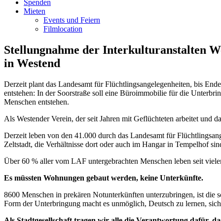
Spenden
Mieten
Events und Feiern
Filmlocation
Stellungnahme der Interkulturanstalten W
in Westend
Derzeit plant das Landesamt für Flüchtlingsangelegenheiten, bis End
entstehen: In der Soorstraße soll eine Büroimmobilie für die Unterb
Menschen entstehen.
Als Westender Verein, der seit Jahren mit Geflüchteten arbeitet und d
Derzeit leben von den 41.000 durch das Landesamt für Flüchtlingsa
Zeltstadt, die Verhältnisse dort oder auch im Hangar in Tempelhof s
Über 60 % aller vom LAF untergebrachten Menschen leben seit vielen J
Es müssten Wohnungen gebaut werden, keine Unterkünfte.
8600 Menschen in prekären Notunterkünften unterzubringen, ist die sch
Form der Unterbringung macht es unmöglich, Deutsch zu lernen, sich i
Als Stadtgesellschaft tragen wir alle die Verantwortung dafür