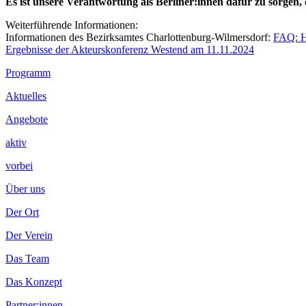
Es ist unsere Verantwortung als Berliner:innen dafür zu sorgen, 
Weiterführende Informationen:
Informationen des Bezirksamtes Charlottenburg-Wilmersdorf:
FAQ: Hä
Ergebnisse der Akteurskonferenz Westend am 11.11.2024
Footer
Programm
Inhalt
Aktuelles
Angebote
aktiv
vorbei
Über uns
Der Ort
Der Verein
Das Team
Das Konzept
Partner:innen