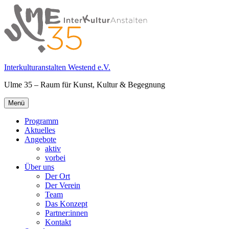
Springe
zum
Inhalt
Interkulturanstalten Westend e.V.
Ulme 35 – Raum für Kunst, Kultur & Begegnung
Primäres
Menü
Menü
Programm
Aktuelles
Angebote
aktiv
vorbei
Über uns
Der Ort
Der Verein
Team
Das Konzept
Partner:innen
Kontakt