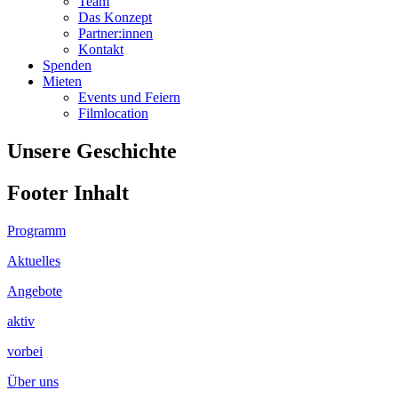
Team
Das Konzept
Partner:innen
Kontakt
Spenden
Mieten
Events und Feiern
Filmlocation
Unsere Geschichte
Footer Inhalt
Programm
Aktuelles
Angebote
aktiv
vorbei
Über uns